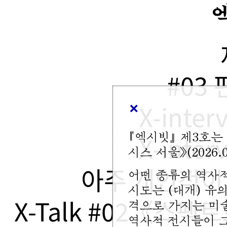
#03
×
X-inte
『엑시빗』 제3호
X-inte
시스 서울》(2026.0
아주 개인적이고
어떤 종류의 역사
시도는 (대개) 유
X-Talk #02《스
격으로 가지는 미
역사적 전시들이 