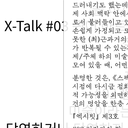
을 비
드러내기도 했는데,
제 사회 맥락 안에
X-Talk #03 퀴어
로서 불러들이고 있
손쉽게 가정되고 또
못한 (최)근과거의
가 반복될 수 있는
제/주체 하의 미술
모여 있을 때, 어
분명한 것은, 《스
시점에 다시금 점화
#02
적 가능성을 외면하
건의 명암을 한층 
미술이라는
『엑시빗』 제3호