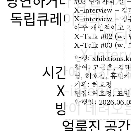
당연하거나 당연하지 
#03 편집자의 말 
X-interview – 
독립큐레이팅과 나: 
X-interview – 
아주 개인적이고 긴
부터)
X-Talk #02 (
X-Talk #03 (
X-inte
발행: xhibitions.k
시간에 시간으로
참여: 고근호, 김태
영, 허호정, 홍민키
X-intervi
기획: 허호정
편집: 허호정, 표민
발행일: 2026.06.0
방이 데려오는
얼룩진 공간